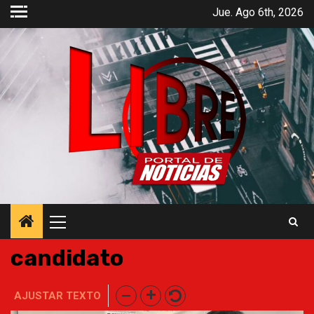
Saltar
Jue. Ago 6th, 2026
al
contenido
Menú
principal
candidato
AJUSTAR TEXTO