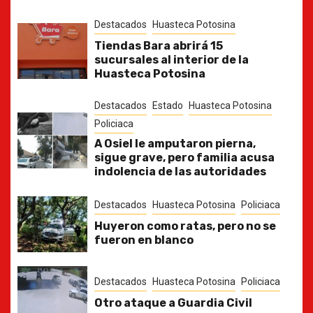
Destacados
Huasteca Potosina
Tiendas Bara abrirá 15
sucursales al interior de la
Huasteca Potosina
Destacados
Estado
Huasteca Potosina
Policiaca
A Osiel le amputaron pierna,
sigue grave, pero familia acusa
indolencia de las autoridades
Destacados
Huasteca Potosina
Policiaca
Huyeron como ratas, pero no se
fueron en blanco
Destacados
Huasteca Potosina
Policiaca
Otro ataque a Guardia Civil