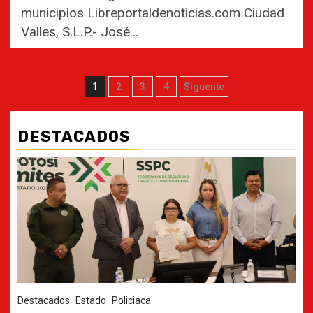
municipios Libreportaldenoticias.com Ciudad
Valles, S.L.P.- José...
Paginación
1
2
3
4
Siguente
de
entradas
DESTACADOS
Destacados
Estado