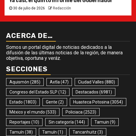
Ya casi, el quinto informe del Gobernador
30 de julio de 2026
Redacción
ACERCA DE…
Somos un portal digital de noticias dedicados a la
difusión de las últimas noticias de la región, de manera
objetiva, oportuna y veráz.
SECCIONES
Aquismón
(285)
Axtla
(47)
Ciudad Valles
(880)
Congreso del Estado SLP
(12)
Destacados
(6981)
Estado
(1803)
Gente
(2)
Huasteca Potosina
(3054)
México y el mundo
(533)
Policiaca
(2523)
Reportajes
(10)
Sin categoría
(144)
Tamuin
(9)
Tamuín
(38)
Tamuín
(1)
Tancanhuitz
(3)