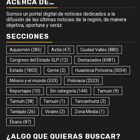
ACERCA DE…
Somos un portal digital de noticias dedicados a la
difusión de las últimas noticias de la región, de manera
objetiva, oportuna y veráz.
SECCIONES
Aquismón
(285)
Axtla
(47)
Ciudad Valles
(880)
Congreso del Estado SLP
(12)
Destacados
(6981)
Estado
(1803)
Gente
(2)
Huasteca Potosina
(3054)
México y el mundo
(533)
Policiaca
(2523)
Reportajes
(10)
Sin categoría
(144)
Tamuin
(9)
Tamuín
(38)
Tamuín
(1)
Tancanhuitz
(3)
Tanlajás
(26)
Virales
(2)
Zona Media
(1)
Ébano
(87)
¿ALGO QUE QUIERAS BUSCAR?