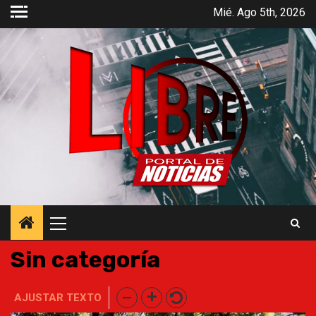
Saltar
Mié. Ago 5th, 2026
al
contenido
Menú
principal
Sin categoría
AJUSTAR TEXTO