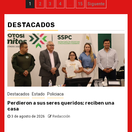
Paginación
1
2
3
4
…
15
Siguente
de
entradas
DESTACADOS
Destacados
Estado
Ya casi, el quinto informe del Gobernador
30 de julio de 2026
Redacción