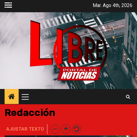
Saltar
Mar. Ago 4th, 2026
al
contenido
Menú
principal
Redacción
AJUSTAR TEXTO