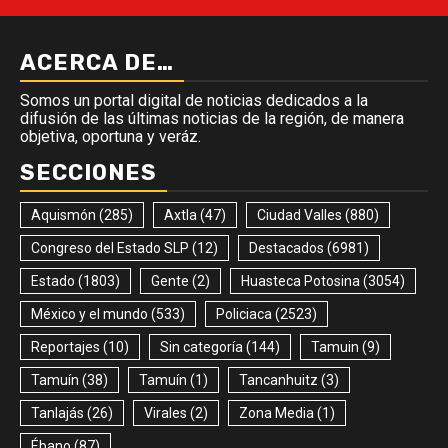
ACERCA DE…
Somos un portal digital de noticias dedicados a la
difusión de las últimas noticias de la región, de manera
objetiva, oportuna y veráz.
SECCIONES
Aquismón
(285)
Axtla
(47)
Ciudad Valles
(880)
Congreso del Estado SLP
(12)
Destacados
(6981)
Estado
(1803)
Gente
(2)
Huasteca Potosina
(3054)
México y el mundo
(533)
Policiaca
(2523)
Reportajes
(10)
Sin categoría
(144)
Tamuin
(9)
Tamuín
(38)
Tamuín
(1)
Tancanhuitz
(3)
Tanlajás
(26)
Virales
(2)
Zona Media
(1)
Ébano
(87)