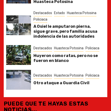
Huasteca Potosina
Destacados
Estado
Huasteca Potosina
Policiaca
A Osiel le amputaron pierna,
sigue grave, pero familia acusa
indolencia de las autoridades
Destacados
Huasteca Potosina
Policiaca
Huyeron como ratas, pero no se
fueron en blanco
Destacados
Huasteca Potosina
Policiaca
Otro ataque a Guardia Civil
PUEDE QUE TE HAYAS ESTAS
NOTICIAS...