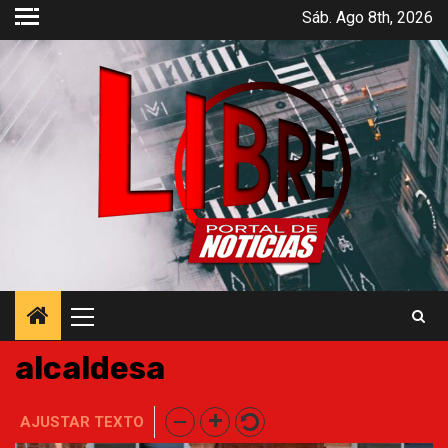
Saltar
Sáb. Ago 8th, 2026
al
contenido
Menú
principal
alcaldesa
AJUSTAR TEXTO