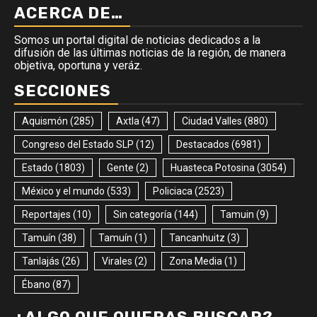
ACERCA DE…
Somos un portal digital de noticias dedicados a la
difusión de las últimas noticias de la región, de manera
objetiva, oportuna y veráz.
SECCIONES
Aquismón
(285)
Axtla
(47)
Ciudad Valles
(880)
Congreso del Estado SLP
(12)
Destacados
(6981)
Estado
(1803)
Gente
(2)
Huasteca Potosina
(3054)
México y el mundo
(533)
Policiaca
(2523)
Reportajes
(10)
Sin categoría
(144)
Tamuin
(9)
Tamuín
(38)
Tamuín
(1)
Tancanhuitz
(3)
Tanlajás
(26)
Virales
(2)
Zona Media
(1)
Ébano
(87)