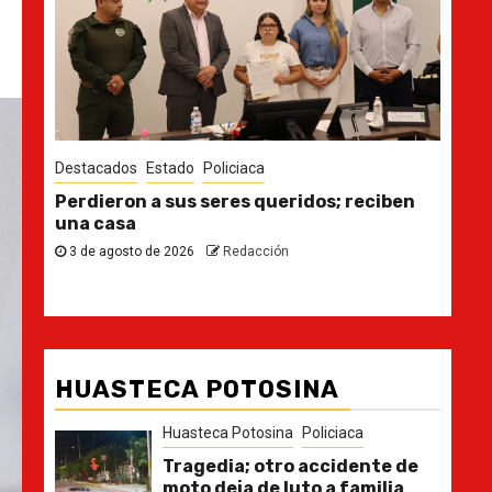
iciaca
Destacados
Estado
res queridos; reciben
Ya casi, el quinto informe d
30 de julio de 2026
Redacción
Redacción
HUASTECA POTOSINA
Huasteca Potosina
Policiaca
Tragedia; otro accidente de
moto deja de luto a familia