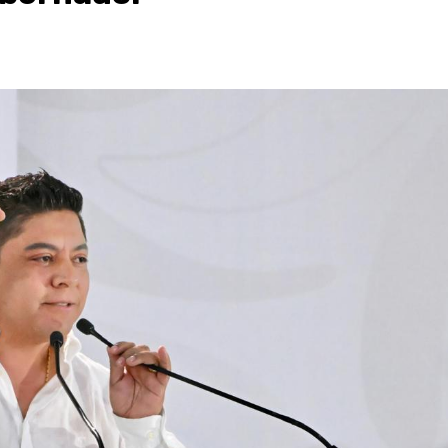
Estado
Destacados
Estado
Pol
o de gobierno de carreteras,
Perdieron a sus se
e y otros proyectos de impacto
una casa
3 de agosto de 2026
o de 2026
Redacción