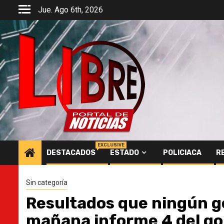
Saltar
Jue. Ago 6th, 2026
al
contenido
EXCLUSIVE
DESTACADOS
ESTADO
POLICIACA
R
Sin categoría
Resultados que ningún go
mañana informe 4 del g