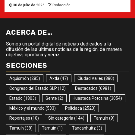
30 de julio de 2026
Redacción
ACERCA DE…
Somos un portal digital de noticias dedicados a la
difusión de las últimas noticias de la región, de manera
objetiva, oportuna y veráz.
SECCIONES
Aquismón
(285)
Axtla
(47)
Ciudad Valles
(880)
Congreso del Estado SLP
(12)
Destacados
(6981)
Estado
(1803)
Gente
(2)
Huasteca Potosina
(3054)
México y el mundo
(533)
Policiaca
(2523)
Reportajes
(10)
Sin categoría
(144)
Tamuin
(9)
Tamuín
(38)
Tamuín
(1)
Tancanhuitz
(3)