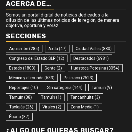
ACERCA DE…
Somos un portal digital de noticias dedicados a la
difusión de las últimas noticias de la región, de manera
objetiva, oportuna y veráz.
SECCIONES
Aquismón
(285)
Axtla
(47)
Ciudad Valles
(880)
Congreso del Estado SLP
(12)
Destacados
(6981)
Estado
(1803)
Gente
(2)
Huasteca Potosina
(3054)
México y el mundo
(533)
Policiaca
(2523)
Reportajes
(10)
Sin categoría
(144)
Tamuin
(9)
Tamuín
(38)
Tamuín
(1)
Tancanhuitz
(3)
Tanlajás
(26)
Virales
(2)
Zona Media
(1)
Ébano
(87)
¿ALGO QUE QUIERAS BUSCAR?