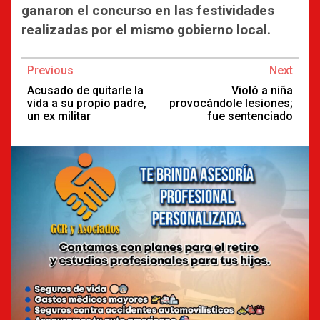
ganaron el concurso en las festividades
realizadas por el mismo gobierno local.
Continue
Previous
Next
Reading
Acusado de quitarle la
Violó a niña
vida a su propio padre,
provocándole lesiones;
un ex militar
fue sentenciado