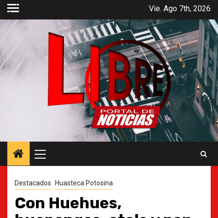
Saltar
Vie. Ago 7th, 2026
al
contenido
Menú
principal
Destacados
Huasteca Potosina
Con Huehues,