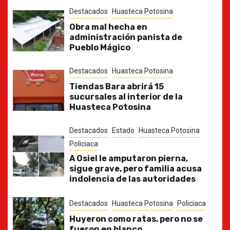
Destacados
Huasteca Potosina
Obra mal hecha en
administración panista de
Pueblo Mágico
Destacados
Huasteca Potosina
Tiendas Bara abrirá 15
sucursales al interior de la
Huasteca Potosina
Destacados
Estado
Huasteca Potosina
Policiaca
A Osiel le amputaron pierna,
sigue grave, pero familia acusa
indolencia de las autoridades
Destacados
Huasteca Potosina
Policiaca
Huyeron como ratas, pero no se
fueron en blanco