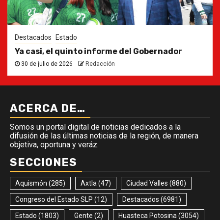
Destacados
Estado
Ya casi, el quinto informe del Gobernador
30 de julio de 2026
Redacción
ACERCA DE…
Somos un portal digital de noticias dedicados a la
difusión de las últimas noticias de la región, de manera
objetiva, oportuna y veráz.
SECCIONES
Aquismón
(285)
Axtla
(47)
Ciudad Valles
(880)
Congreso del Estado SLP
(12)
Destacados
(6981)
Estado
(1803)
Gente
(2)
Huasteca Potosina
(3054)