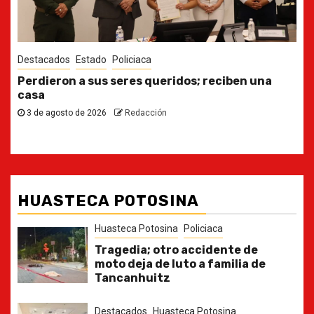
Destacados
Estado
 una
Ya casi, el quinto informe del Gobernador
30 de julio de 2026
Redacción
HUASTECA POTOSINA
Huasteca Potosina
Policiaca
Tragedia; otro accidente de
moto deja de luto a familia de
Tancanhuitz
Destacados
Huasteca Potosina