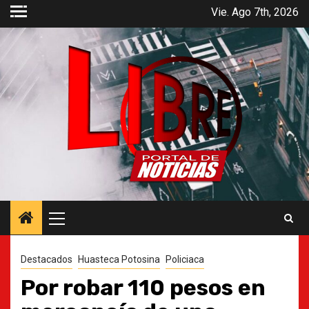
Saltar
Vie. Ago 7th, 2026
al
contenido
Menú
principal
Destacados
Huasteca Potosina
Policiaca
Por robar 110 pesos en