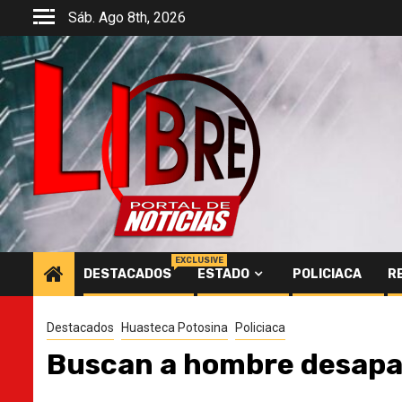
Saltar
Sáb. Ago 8th, 2026
al
contenido
EXCLUSIVE
DESTACADOS
ESTADO
POLICIACA
R
Destacados
Huasteca Potosina
Policiaca
Buscan a hombre desapare