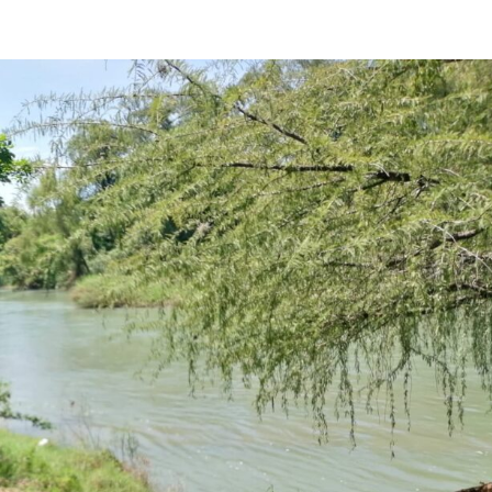
Destacados
Estado
Policiaca
rreteras,
Perdieron a sus seres queridos; recibe
s de impacto
una casa
3 de agosto de 2026
Redacción