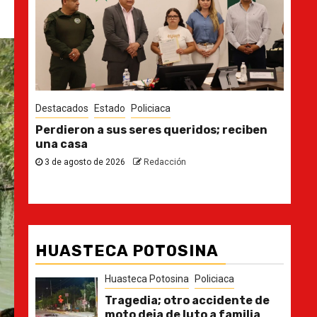
Destacados
Estado
Des
n
Ya casi, el quinto informe del Gobernador
En 
pla
30 de julio de 2026
Redacción
21
HUASTECA POTOSINA
Huasteca Potosina
Policiaca
Tragedia; otro accidente de
moto deja de luto a familia