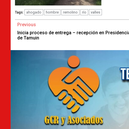
ahogado
hombre
remolino
río
valles
Tags:
Continue
Previous
Reading
Inicia proceso de entrega – recepción en Presidenci
de Tamuin