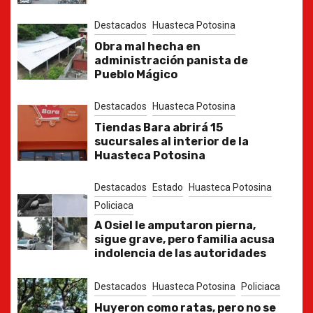
Destacados
Huasteca Potosina
Obra mal hecha en
administración panista de
Pueblo Mágico
Destacados
Huasteca Potosina
Tiendas Bara abrirá 15
sucursales al interior de la
Huasteca Potosina
Destacados
Estado
Huasteca Potosina
Policiaca
A Osiel le amputaron pierna,
sigue grave, pero familia acusa
indolencia de las autoridades
Destacados
Huasteca Potosina
Policiaca
Huyeron como ratas, pero no se