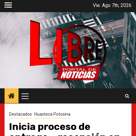
Saltar
Vie. Ago 7th, 2026
al
contenido
Menú
principal
Destacados
Huasteca Potosina
Inicia proceso de