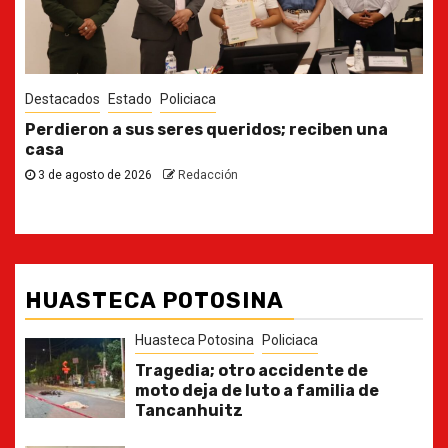
Destacados
Estado
Ya casi, el quinto informe del Gobernador
30 de julio de 2026
Redacción
HUASTECA POTOSINA
Huasteca Potosina
Policiaca
Tragedia; otro accidente de
moto deja de luto a familia de
Tancanhuitz