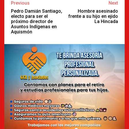
Continue
Previous
Next
Reading
Pedro Damián Santiago,
Hombre asesinado
electo para ser el
frente a su hijo en ejido
próximo director de
La Hincada
Asuntos Indígenas en
Aquismón