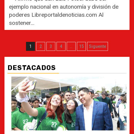
ejemplo nacional en autonomía y división de
poderes Libreportaldenoticias.com Al
sostener...
Paginación
1
2
3
4
…
15
Siguente
de
entradas
DESTACADOS