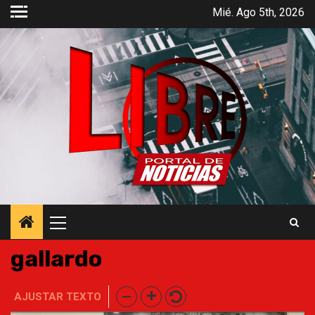
Saltar
Mié. Ago 5th, 2026
al
contenido
Menú
principal
gallardo
AJUSTAR TEXTO