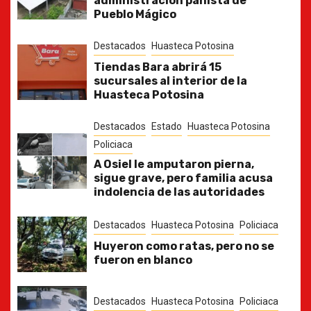
administración panista de
Pueblo Mágico
Destacados
Huasteca Potosina
Tiendas Bara abrirá 15
sucursales al interior de la
Huasteca Potosina
Destacados
Estado
Huasteca Potosina
Policiaca
A Osiel le amputaron pierna,
sigue grave, pero familia acusa
indolencia de las autoridades
Destacados
Huasteca Potosina
Policiaca
Huyeron como ratas, pero no se
fueron en blanco
Destacados
Huasteca Potosina
Policiaca