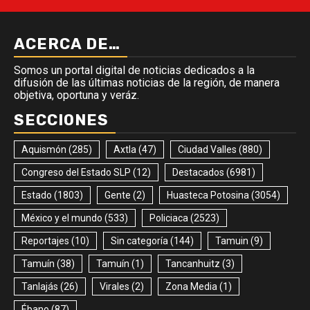
ACERCA DE…
Somos un portal digital de noticias dedicados a la
difusión de las últimas noticias de la región, de manera
objetiva, oportuna y veráz.
SECCIONES
Aquismón
(285)
Axtla
(47)
Ciudad Valles
(880)
Congreso del Estado SLP
(12)
Destacados
(6981)
Estado
(1803)
Gente
(2)
Huasteca Potosina
(3054)
México y el mundo
(533)
Policiaca
(2523)
Reportajes
(10)
Sin categoría
(144)
Tamuin
(9)
Tamuín
(38)
Tamuín
(1)
Tancanhuitz
(3)
Tanlajás
(26)
Virales
(2)
Zona Media
(1)
Ébano
(87)