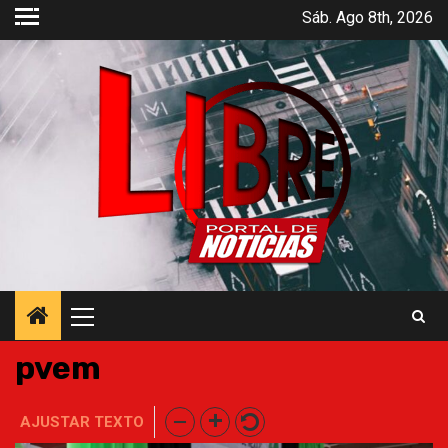
Saltar
Sáb. Ago 8th, 2026
al
contenido
Menú
principal
pvem
AJUSTAR TEXTO