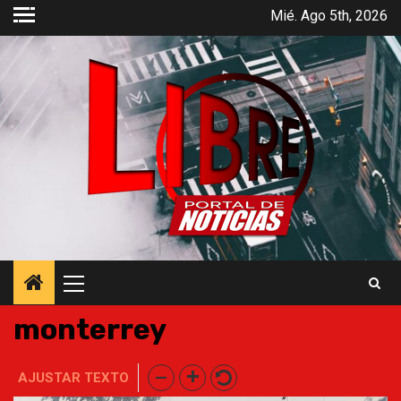
Saltar
Mié. Ago 5th, 2026
al
contenido
Menú
principal
monterrey
AJUSTAR TEXTO