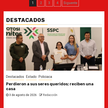
Paginación
1
2
3
4
Siguente
de
entradas
DESTACADOS
Destacados
Estado
Ya casi, el quinto informe del Gobernador
30 de julio de 2026
Redacción