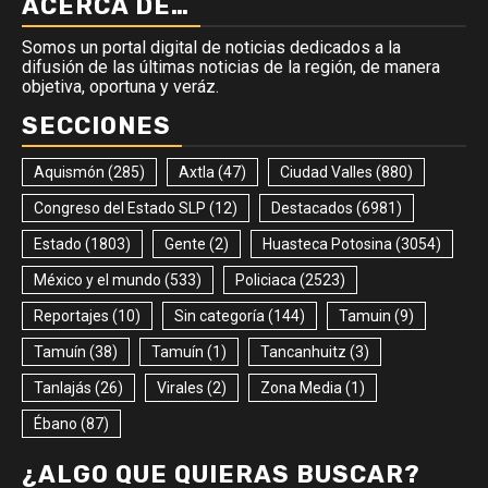
ACERCA DE…
Somos un portal digital de noticias dedicados a la
difusión de las últimas noticias de la región, de manera
objetiva, oportuna y veráz.
SECCIONES
Aquismón
(285)
Axtla
(47)
Ciudad Valles
(880)
Congreso del Estado SLP
(12)
Destacados
(6981)
Estado
(1803)
Gente
(2)
Huasteca Potosina
(3054)
México y el mundo
(533)
Policiaca
(2523)
Reportajes
(10)
Sin categoría
(144)
Tamuin
(9)
Tamuín
(38)
Tamuín
(1)
Tancanhuitz
(3)
Tanlajás
(26)
Virales
(2)
Zona Media
(1)
Ébano
(87)
¿ALGO QUE QUIERAS BUSCAR?