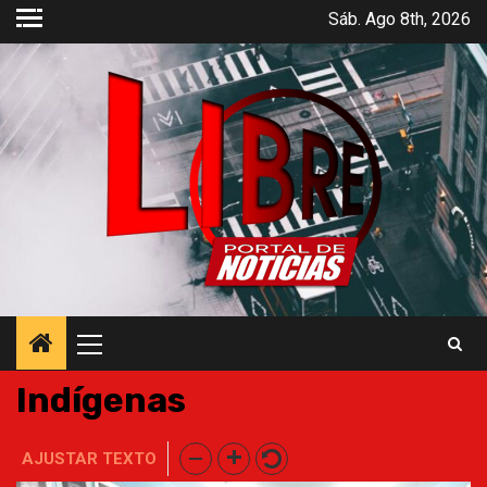
Saltar
Sáb. Ago 8th, 2026
al
contenido
Menú
principal
Indígenas
AJUSTAR TEXTO