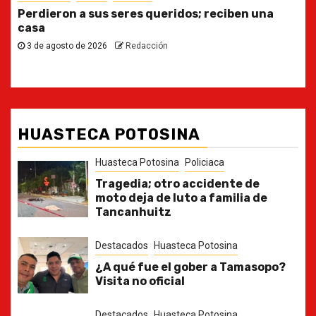
ben una
Ya casi, el quinto informe del Gobernado
30 de julio de 2026
Redacción
HUASTECA POTOSINA
Huasteca Potosina
Policiaca
Tragedia; otro accidente de
moto deja de luto a familia de
Tancanhuitz
Destacados
Huasteca Potosina
¿A qué fue el gober a Tamasopo?
Visita no oficial
Destacados
Huasteca Potosina