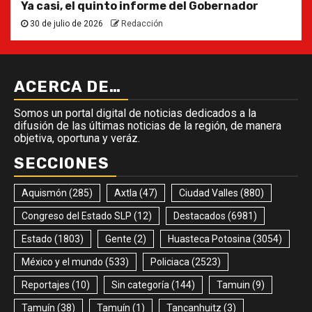
Ya casi, el quinto informe del Gobernador
30 de julio de 2026
Redacción
ACERCA DE…
Somos un portal digital de noticias dedicados a la
difusión de las últimas noticias de la región, de manera
objetiva, oportuna y veráz.
SECCIONES
Aquismón
(285)
Axtla
(47)
Ciudad Valles
(880)
Congreso del Estado SLP
(12)
Destacados
(6981)
Estado
(1803)
Gente
(2)
Huasteca Potosina
(3054)
México y el mundo
(533)
Policiaca
(2523)
Reportajes
(10)
Sin categoría
(144)
Tamuin
(9)
Tamuín
(38)
Tamuín
(1)
Tancanhuitz
(3)