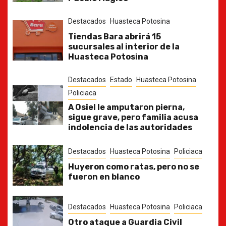
Destacados
Huasteca Potosina
Tiendas Bara abrirá 15
sucursales al interior de la
Huasteca Potosina
Destacados
Estado
Huasteca Potosina
Policiaca
A Osiel le amputaron pierna,
sigue grave, pero familia acusa
indolencia de las autoridades
Destacados
Huasteca Potosina
Policiaca
Huyeron como ratas, pero no se
fueron en blanco
Destacados
Huasteca Potosina
Policiaca
Otro ataque a Guardia Civil