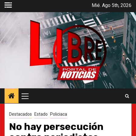
Saltar
Mié. Ago 5th, 2026
al
contenido
Menú
principal
Destacados
Estado
Policiaca
No hay persecución