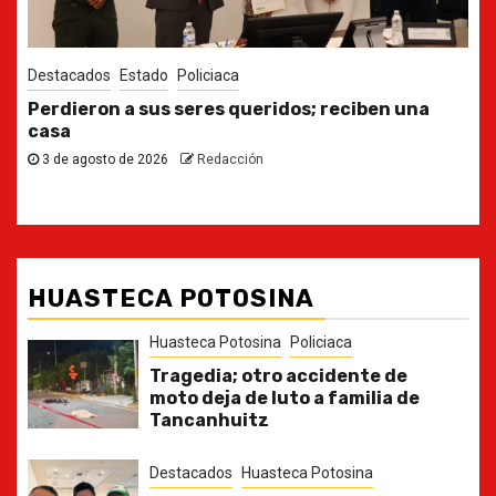
Destacados
Estado
Ya casi, el quinto informe del Gobernador
30 de julio de 2026
Redacción
HUASTECA POTOSINA
Huasteca Potosina
Policiaca
Tragedia; otro accidente de
moto deja de luto a familia de
Tancanhuitz
Destacados
Huasteca Potosina