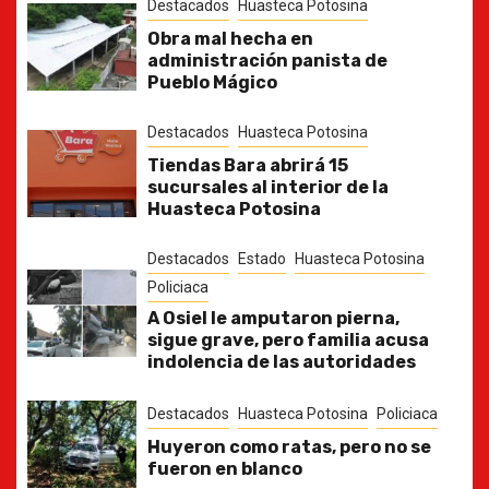
Destacados
Huasteca Potosina
Obra mal hecha en
administración panista de
Pueblo Mágico
Destacados
Huasteca Potosina
Tiendas Bara abrirá 15
sucursales al interior de la
Huasteca Potosina
Destacados
Estado
Huasteca Potosina
Policiaca
A Osiel le amputaron pierna,
sigue grave, pero familia acusa
indolencia de las autoridades
Destacados
Huasteca Potosina
Policiaca
Huyeron como ratas, pero no se
fueron en blanco