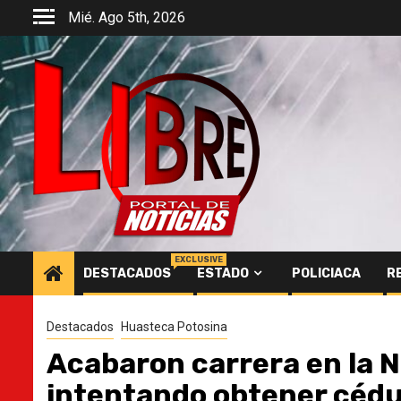
Saltar
Mié. Ago 5th, 2026
al
contenido
EXCLUSIVE
DESTACADOS
ESTADO
POLICIACA
R
Destacados
Huasteca Potosina
Acabaron carrera en la N
intentando obtener cédu