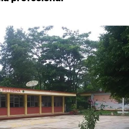
Destacados
Estado
Policiaca
rreteras,
Perdieron a sus seres queridos; recibe
s de impacto
una casa
3 de agosto de 2026
Redacción