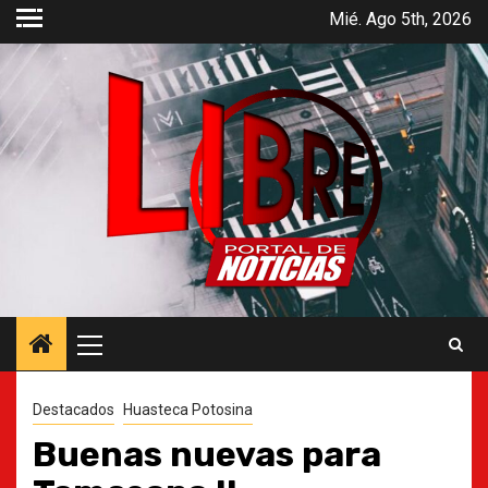
Saltar
Mié. Ago 5th, 2026
al
contenido
Menú
principal
Destacados
Huasteca Potosina
Buenas nuevas para