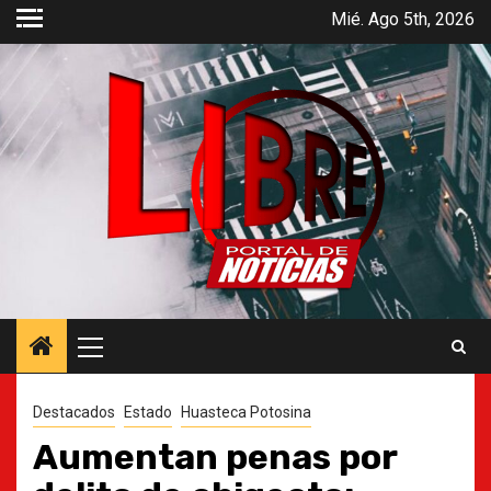
Saltar
Mié. Ago 5th, 2026
al
contenido
Menú
principal
Destacados
Estado
Huasteca Potosina
Aumentan penas por