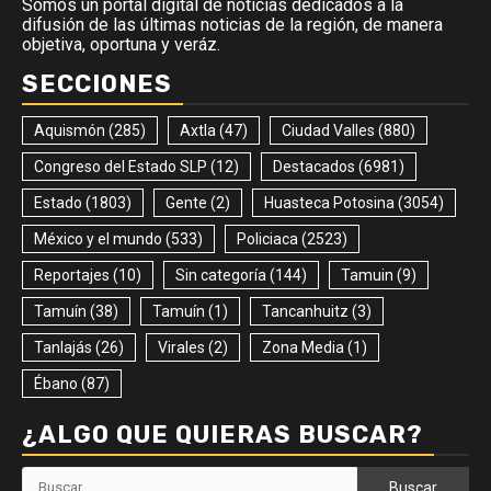
Somos un portal digital de noticias dedicados a la
difusión de las últimas noticias de la región, de manera
objetiva, oportuna y veráz.
SECCIONES
Aquismón
(285)
Axtla
(47)
Ciudad Valles
(880)
Congreso del Estado SLP
(12)
Destacados
(6981)
Estado
(1803)
Gente
(2)
Huasteca Potosina
(3054)
México y el mundo
(533)
Policiaca
(2523)
Reportajes
(10)
Sin categoría
(144)
Tamuin
(9)
Tamuín
(38)
Tamuín
(1)
Tancanhuitz
(3)
Tanlajás
(26)
Virales
(2)
Zona Media
(1)
Ébano
(87)
¿ALGO QUE QUIERAS BUSCAR?
Buscar: