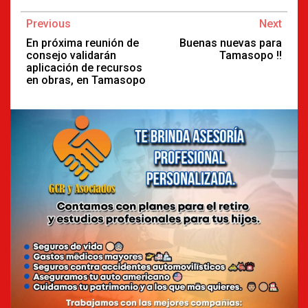
Continue
Previous
Next
Reading
En próxima reunión de
Buenas nuevas para
consejo validarán
Tamasopo !!
aplicación de recursos
en obras, en Tamasopo