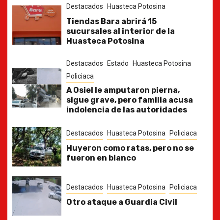
Destacados
Huasteca Potosina
Tiendas Bara abrirá 15
sucursales al interior de la
Huasteca Potosina
Destacados
Estado
Huasteca Potosina
Policiaca
A Osiel le amputaron pierna,
sigue grave, pero familia acusa
indolencia de las autoridades
Destacados
Huasteca Potosina
Policiaca
Huyeron como ratas, pero no se
fueron en blanco
Destacados
Huasteca Potosina
Policiaca
Otro ataque a Guardia Civil