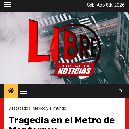
Saltar
Sáb. Ago 8th, 2026
al
contenido
Menú
principal
Destacados
México y el mundo
Tragedia en el Metro de