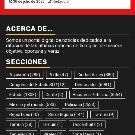
30 de julio de 2026
Redacción
ACERCA DE…
Somos un portal digital de noticias dedicados a la
difusión de las últimas noticias de la región, de manera
objetiva, oportuna y veráz.
SECCIONES
Aquismón
(285)
Axtla
(47)
Ciudad Valles
(880)
Congreso del Estado SLP
(12)
Destacados
(6981)
Estado
(1803)
Gente
(2)
Huasteca Potosina
(3054)
México y el mundo
(533)
Policiaca
(2523)
Reportajes
(10)
Sin categoría
(144)
Tamuin
(9)
Tamuín
(38)
Tamuín
(1)
Tancanhuitz
(3)
Tanlajás
(26)
Virales
(2)
Zona Media
(1)