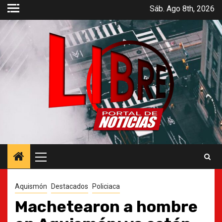
Saltar
Sáb. Ago 8th, 2026
al
contenido
Menú
principal
Aquismón
Destacados
Policiaca
Machetearon a hombre