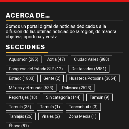
ACERCA DE…
Somos un portal digital de noticias dedicados a la
difusión de las últimas noticias de la región, de manera
objetiva, oportuna y veráz.
SECCIONES
Aquismón
(285)
Axtla
(47)
Ciudad Valles
(880)
Congreso del Estado SLP
(12)
Destacados
(6981)
Estado
(1803)
Gente
(2)
Huasteca Potosina
(3054)
México y el mundo
(533)
Policiaca
(2523)
Reportajes
(10)
Sin categoría
(144)
Tamuin
(9)
Tamuín
(38)
Tamuín
(1)
Tancanhuitz
(3)
Tanlajás
(26)
Virales
(2)
Zona Media
(1)
Ébano
(87)