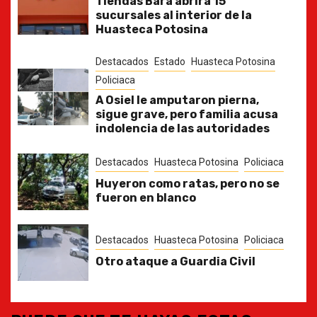
Tiendas Bara abrirá 15
sucursales al interior de la
Huasteca Potosina
Destacados
Estado
Huasteca Potosina
Policiaca
A Osiel le amputaron pierna,
sigue grave, pero familia acusa
indolencia de las autoridades
Destacados
Huasteca Potosina
Policiaca
Huyeron como ratas, pero no se
fueron en blanco
Destacados
Huasteca Potosina
Policiaca
Otro ataque a Guardia Civil