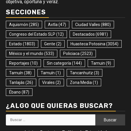
objetiva, oportuna y veráz.
SECCIONES
Aquismón
(285)
Axtla
(47)
Ciudad Valles
(880)
Congreso del Estado SLP
(12)
Destacados
(6981)
Estado
(1803)
Gente
(2)
Huasteca Potosina
(3054)
México y el mundo
(533)
Policiaca
(2523)
Reportajes
(10)
Sin categoría
(144)
Tamuin
(9)
Tamuín
(38)
Tamuín
(1)
Tancanhuitz
(3)
Tanlajás
(26)
Virales
(2)
Zona Media
(1)
Ébano
(87)
¿ALGO QUE QUIERAS BUSCAR?
Buscar: