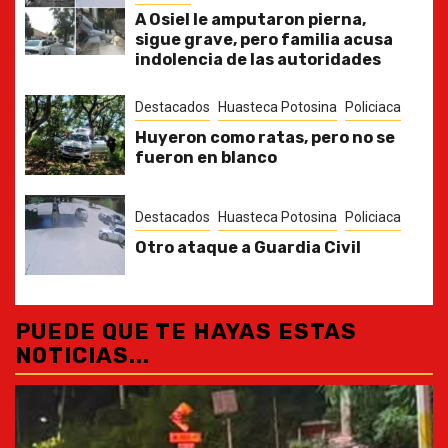
A Osiel le amputaron pierna,
sigue grave, pero familia acusa
indolencia de las autoridades
Destacados
Huasteca Potosina
Policiaca
Huyeron como ratas, pero no se
fueron en blanco
Destacados
Huasteca Potosina
Policiaca
Otro ataque a Guardia Civil
PUEDE QUE TE HAYAS ESTAS
NOTICIAS...