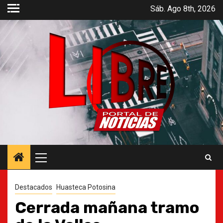
Saltar
Sáb. Ago 8th, 2026
al
contenido
Menú
principal
Destacados
Huasteca Potosina
Cerrada mañana tramo