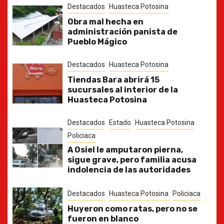
Destacados
Huasteca Potosina
Obra mal hecha en
administración panista de
Pueblo Mágico
Destacados
Huasteca Potosina
Tiendas Bara abrirá 15
sucursales al interior de la
Huasteca Potosina
Destacados
Estado
Huasteca Potosina
Policiaca
A Osiel le amputaron pierna,
sigue grave, pero familia acusa
indolencia de las autoridades
Destacados
Huasteca Potosina
Policiaca
Huyeron como ratas, pero no se
fueron en blanco