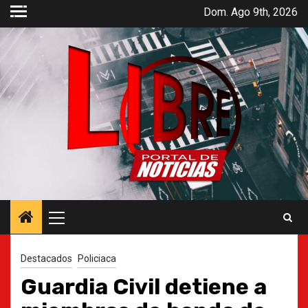
Saltar
Dom. Ago 9th, 2026
al
contenido
Menú
principal
Destacados
Policiaca
Guardia Civil detiene a