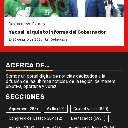
Destacados
Estado
Ya casi, el quinto informe del Gobernador
30 de julio de 2026
Redacción
ACERCA DE…
Somos un portal digital de noticias dedicados a la
difusión de las últimas noticias de la región, de manera
objetiva, oportuna y veráz.
SECCIONES
Aquismón
(285)
Axtla
(47)
Ciudad Valles
(880)
Congreso del Estado SLP
(12)
Destacados
(6981)
Estado
(1803)
Gente
(2)
Huasteca Potosina
(3054)