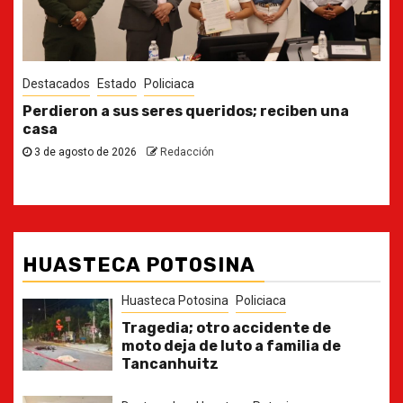
Destacados
Estado
Ya casi, el quinto informe del Gobernador
30 de julio de 2026
Redacción
HUASTECA POTOSINA
Huasteca Potosina
Policiaca
Tragedia; otro accidente de
moto deja de luto a familia de
Tancanhuitz