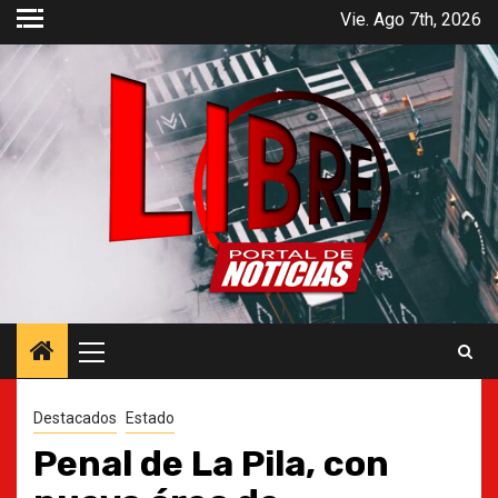
Saltar
Vie. Ago 7th, 2026
al
contenido
Menú
principal
Destacados
Estado
Penal de La Pila, con