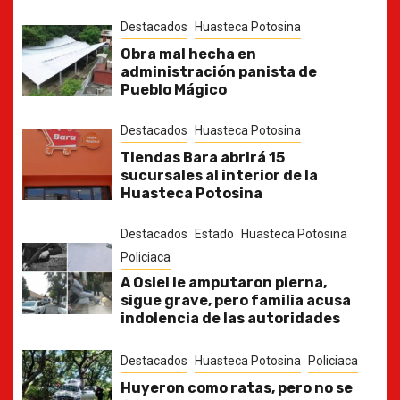
Destacados
Huasteca Potosina
Obra mal hecha en
administración panista de
Pueblo Mágico
Destacados
Huasteca Potosina
Tiendas Bara abrirá 15
sucursales al interior de la
Huasteca Potosina
Destacados
Estado
Huasteca Potosina
Policiaca
A Osiel le amputaron pierna,
sigue grave, pero familia acusa
indolencia de las autoridades
Destacados
Huasteca Potosina
Policiaca
Huyeron como ratas, pero no se