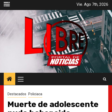
Saltar
Vie. Ago 7th, 2026
al
contenido
Menú
principal
Destacados
Policiaca
Muerte de adolescente