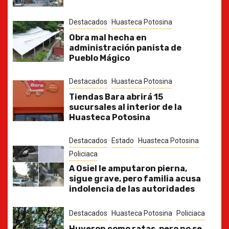
Destacados
Huasteca Potosina
Obra mal hecha en
administración panista de
Pueblo Mágico
Destacados
Huasteca Potosina
Tiendas Bara abrirá 15
sucursales al interior de la
Huasteca Potosina
Destacados
Estado
Huasteca Potosina
Policiaca
A Osiel le amputaron pierna,
sigue grave, pero familia acusa
indolencia de las autoridades
Destacados
Huasteca Potosina
Policiaca
Huyeron como ratas, pero no se