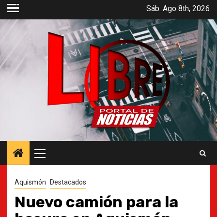
Saltar
Sáb. Ago 8th, 2026
al
contenido
Menú
principal
Aquismón
Destacados
Nuevo camión para la