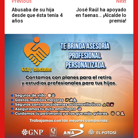
Continue
Previous
Next
Reading
Abusaba de su hija
José Raúl ha apoyado
desde que ésta tenía 4
en faenas… ¡Alcalde lo
años
premia!