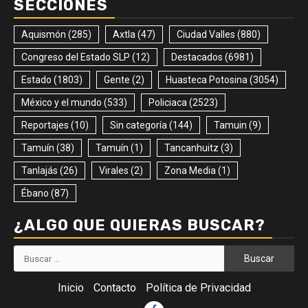
SECCIONES
Aquismón
(285)
Axtla
(47)
Ciudad Valles
(880)
Congreso del Estado SLP
(12)
Destacados
(6981)
Estado
(1803)
Gente
(2)
Huasteca Potosina
(3054)
México y el mundo
(533)
Policiaca
(2523)
Reportajes
(10)
Sin categoría
(144)
Tamuin
(9)
Tamuín
(38)
Tamuín
(1)
Tancanhuitz
(3)
Tanlajás
(26)
Virales
(2)
Zona Media
(1)
Ébano
(87)
¿ALGO QUE QUIERAS BUSCAR?
Buscar:
Inicio
Contacto
Política de Privacidad