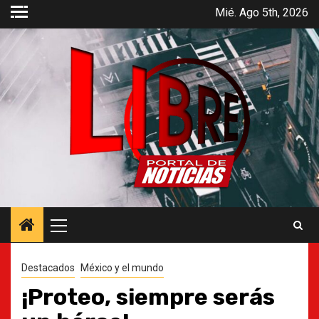
Saltar
Mié. Ago 5th, 2026
al
contenido
Menú
principal
Destacados
México y el mundo
¡Proteo, siempre serás