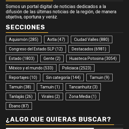
Somos un portal digital de noticias dedicados a la
difusión de las últimas noticias de la región, de manera
objetiva, oportuna y veráz.
SECCIONES
Aquismón
(285)
Axtla
(47)
Ciudad Valles
(880)
Congreso del Estado SLP
(12)
Destacados
(6981)
Estado
(1803)
Gente
(2)
Huasteca Potosina
(3054)
México y el mundo
(533)
Policiaca
(2523)
Reportajes
(10)
Sin categoría
(144)
Tamuin
(9)
Tamuín
(38)
Tamuín
(1)
Tancanhuitz
(3)
Tanlajás
(26)
Virales
(2)
Zona Media
(1)
Ébano
(87)
¿ALGO QUE QUIERAS BUSCAR?