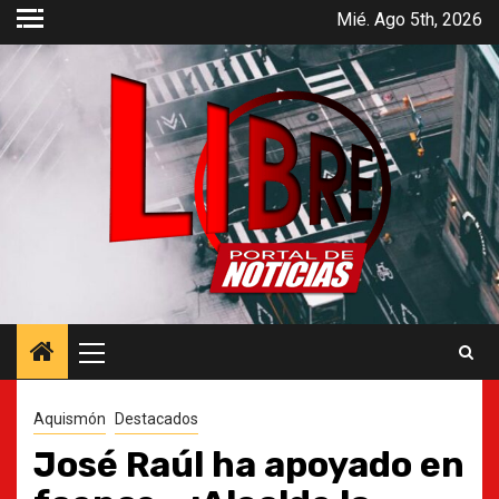
Saltar
Mié. Ago 5th, 2026
al
contenido
Menú
principal
Aquismón
Destacados
José Raúl ha apoyado en