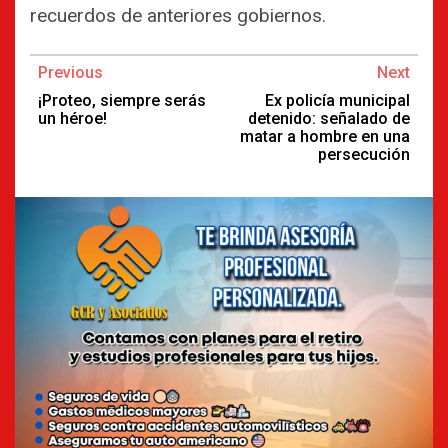
recuerdos de anteriores gobiernos.
Continue
Previous
Next
Reading
¡Proteo, siempre serás
Ex policía municipal
un héroe!
detenido: señalado de
matar a hombre en una
persecución