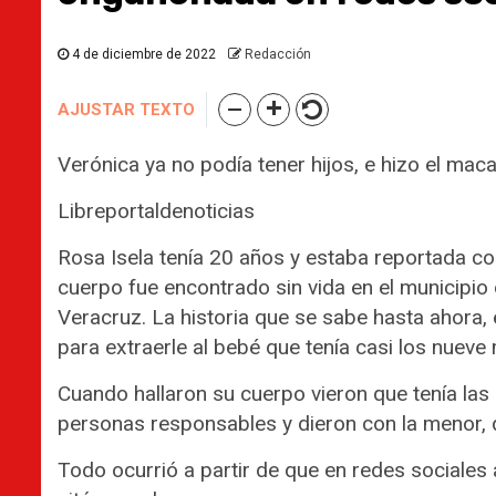
4 de diciembre de 2022
Redacción
AJUSTAR TEXTO
Verónica ya no podía tener hijos, e hizo el maca
Destacados
Huasteca Poto
¿A qué fue el gober 
Libreportaldenoticias
oficial
Rosa Isela tenía 20 años y estaba reportada 
17 de julio de 2026
Reda
cuerpo fue encontrado sin vida en el municipio
Veracruz. La historia que se sabe hasta ahora,
para extraerle al bebé que tenía casi los nuev
Cuando hallaron su cuerpo vieron que tenía las 
personas responsables y dieron con la menor, 
Todo ocurrió a partir de que en redes sociales a