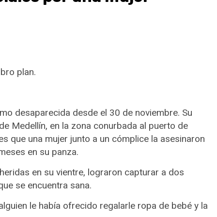
bro plan.
sina
Destacados
Estado
a Tamasopo? Visita no
Quinto año de gobierno de car
transporte y otros proyectos
en SLP
como desaparecida desde el 30 de noviembre. Su
cción
4 de agosto de 2026
Redacción
 de Medellín, en la zona conurbada al puerto de
 es que una mujer junto a un cómplice la asesinaron
e meses en su panza.
heridas en su vientre, lograron capturar a dos
que se encuentra sana.
lguien le había ofrecido regalarle ropa de bebé y la