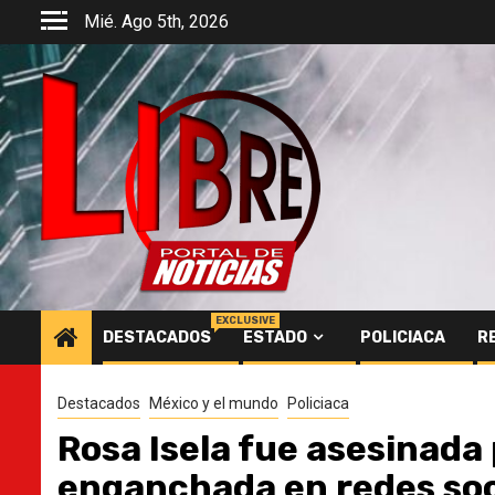
Saltar
Mié. Ago 5th, 2026
al
contenido
EXCLUSIVE
DESTACADOS
ESTADO
POLICIACA
R
Destacados
México y el mundo
Policiaca
Rosa Isela fue asesinada 
enganchada en redes soc