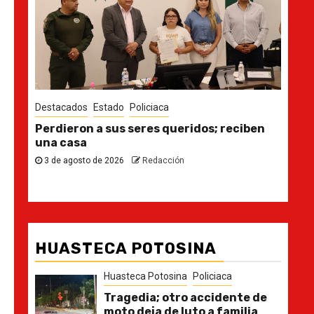
Destacados
Estado
Policiaca
reteras,
Perdieron a sus seres queridos; reciben
 de impacto
una casa
3 de agosto de 2026
Redacción
HUASTECA POTOSINA
Huasteca Potosina
Policiaca
Tragedia; otro accidente de
moto deja de luto a familia