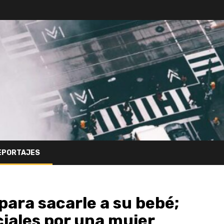
EPORTAJES
para sacarle a su bebé;
iales por una mujer