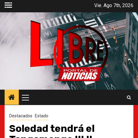
Saltar
Vie. Ago 7th, 2026
al
contenido
Menú
principal
Destacados
Estado
Soledad tendrá el