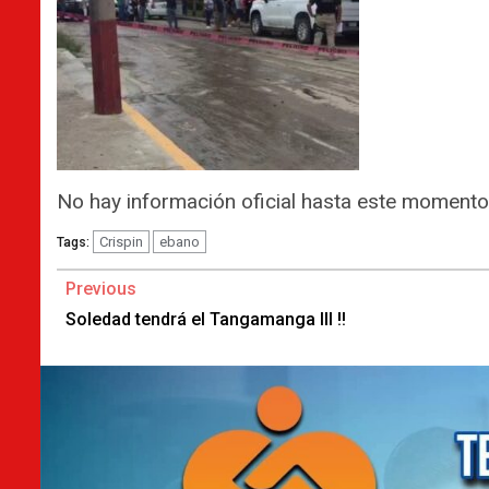
No hay información oficial hasta este momento
Crispin
ebano
Tags:
Continue
Previous
Reading
Soledad tendrá el Tangamanga III !!