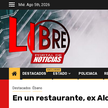
Saltar
Mié. Ago 5th, 2026
al
contenido
EXCLUSIVE
DESTACADOS
ESTADO
POLICIACA
R
Destacados
Ébano
En un restaurante, ex Al