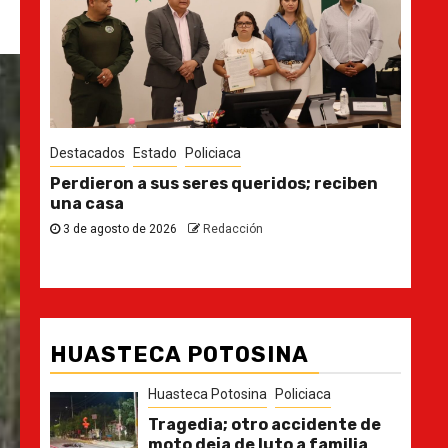
Destacados
Estado
Policiaca
reteras,
Perdieron a sus seres queridos; reciben
 de impacto
una casa
3 de agosto de 2026
Redacción
HUASTECA POTOSINA
Huasteca Potosina
Policiaca
Tragedia; otro accidente de
moto deja de luto a familia