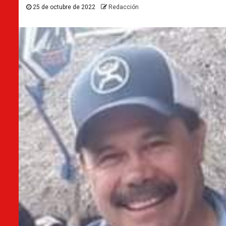
25 de octubre de 2022
Redacción
Destacados
Huasteca Poto
¿A qué fue el gober 
oficial
17 de julio de 2026
Reda