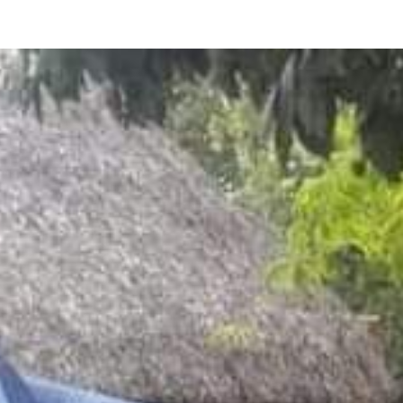
sina
Destacados
Estado
a Tamasopo? Visita no
Quinto año de gobierno de car
transporte y otros proyectos
en SLP
cción
4 de agosto de 2026
Redacción