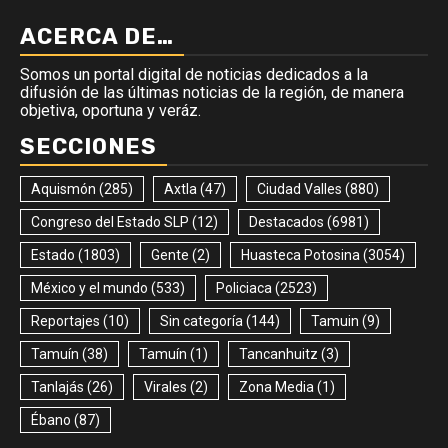
ACERCA DE…
Somos un portal digital de noticias dedicados a la
difusión de las últimas noticias de la región, de manera
objetiva, oportuna y veráz.
SECCIONES
Aquismón
(285)
Axtla
(47)
Ciudad Valles
(880)
Congreso del Estado SLP
(12)
Destacados
(6981)
Estado
(1803)
Gente
(2)
Huasteca Potosina
(3054)
México y el mundo
(533)
Policiaca
(2523)
Reportajes
(10)
Sin categoría
(144)
Tamuin
(9)
Tamuín
(38)
Tamuín
(1)
Tancanhuitz
(3)
Tanlajás
(26)
Virales
(2)
Zona Media
(1)
Ébano
(87)