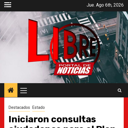
Saltar
Jue. Ago 6th, 2026
al
contenido
Menú
principal
Destacados
Estado
Iniciaron consultas