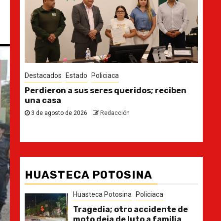
Destacados
Estado
Des
n
Ya casi, el quinto informe del Gobernador
En 
pla
30 de julio de 2026
Redacción
21
HUASTECA POTOSINA
Huasteca Potosina
Policiaca
Tragedia; otro accidente de
moto deja de luto a familia