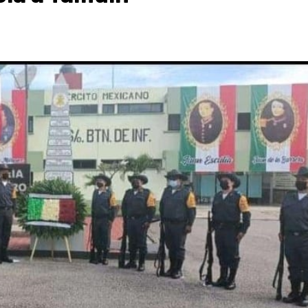
Destacados
Estado
Policiaca
rreteras,
Perdieron a sus seres queridos; recibe
s de impacto
una casa
3 de agosto de 2026
Redacción