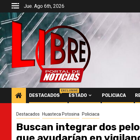
Saltar
Jue. Ago 6th, 2026
al
contenido
EXCLUSIVE
DESTACADOS
ESTADO
POLICIACA
R
Destacados
Huasteca Potosina
Policiaca
Buscan integrar dos pel
que ayudarían en vigilan