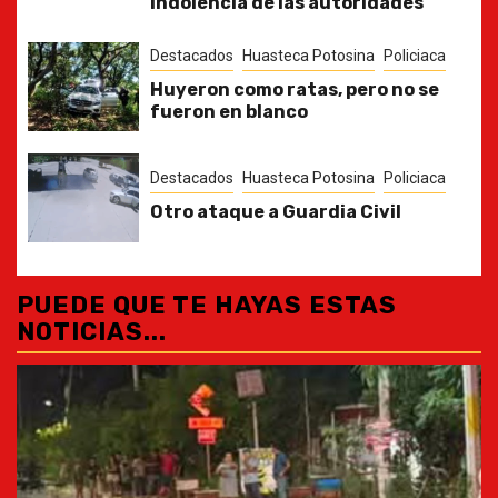
indolencia de las autoridades
Destacados
Huasteca Potosina
Policiaca
Huyeron como ratas, pero no se
fueron en blanco
Destacados
Huasteca Potosina
Policiaca
Otro ataque a Guardia Civil
PUEDE QUE TE HAYAS ESTAS
NOTICIAS...