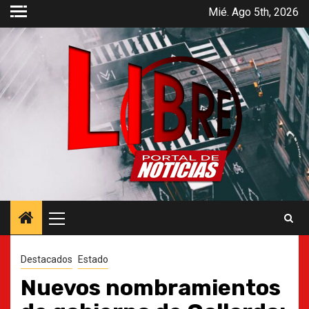
Saltar
Mié. Ago 5th, 2026
al
contenido
Menú
principal
Destacados
Estado
Nuevos nombramientos