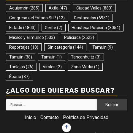
Aquismón
(285)
Axtla
(47)
Ciudad Valles
(880)
Congreso del Estado SLP
(12)
Destacados
(6981)
Estado
(1803)
Gente
(2)
Huasteca Potosina
(3054)
México y el mundo
(533)
Policiaca
(2523)
Reportajes
(10)
Sin categoría
(144)
Tamuin
(9)
Tamuín
(38)
Tamuín
(1)
Tancanhuitz
(3)
Tanlajás
(26)
Virales
(2)
Zona Media
(1)
Ébano
(87)
¿ALGO QUE QUIERAS BUSCAR?
Buscar:
Inicio
Contacto
Política de Privacidad
Facebook