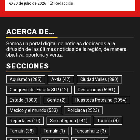
30 de julio de 2026
Redacción
ACERCA DE…
Somos un portal digital de noticias dedicados a la
difusión de las últimas noticias de la región, de manera
objetiva, oportuna y veráz.
SECCIONES
Aquismón
(285)
Axtla
(47)
Ciudad Valles
(880)
Congreso del Estado SLP
(12)
Destacados
(6981)
Estado
(1803)
Gente
(2)
Huasteca Potosina
(3054)
México y el mundo
(533)
Policiaca
(2523)
Reportajes
(10)
Sin categoría
(144)
Tamuin
(9)
Tamuín
(38)
Tamuín
(1)
Tancanhuitz
(3)