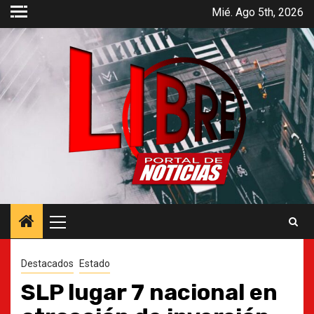
Saltar
Mié. Ago 5th, 2026
al
contenido
Menú
principal
Destacados
Estado
SLP lugar 7 nacional en