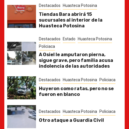
Destacados
Huasteca Potosina
Tiendas Bara abrirá 15
sucursales al interior de la
Huasteca Potosina
Destacados
Estado
Huasteca Potosina
Policiaca
A Osiel le amputaron pierna,
sigue grave, pero familia acusa
indolencia de las autoridades
Destacados
Huasteca Potosina
Policiaca
Huyeron como ratas, pero no se
fueron en blanco
Destacados
Huasteca Potosina
Policiaca
Otro ataque a Guardia Civil