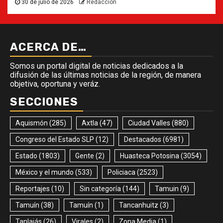
30 de julio de 2026
Redacción
ACERCA DE…
Somos un portal digital de noticias dedicados a la
difusión de las últimas noticias de la región, de manera
objetiva, oportuna y veráz.
SECCIONES
Aquismón
(285)
Axtla
(47)
Ciudad Valles
(880)
Congreso del Estado SLP
(12)
Destacados
(6981)
Estado
(1803)
Gente
(2)
Huasteca Potosina
(3054)
México y el mundo
(533)
Policiaca
(2523)
Reportajes
(10)
Sin categoría
(144)
Tamuin
(9)
Tamuín
(38)
Tamuín
(1)
Tancanhuitz
(3)
Tanlajás
(26)
Virales
(2)
Zona Media
(1)