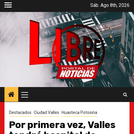
Saltar
Sáb. Ago 8th, 2026
al
contenido
Menú
principal
Destacados
Ciudad Valles
Huasteca Potosina
Por primera vez, Valles