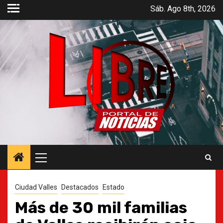
Saltar
Sáb. Ago 8th, 2026
al
contenido
Menú
principal
Ciudad Valles
Destacados
Estado
Más de 30 mil familias