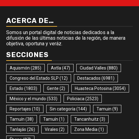
ACERCA DE…
Somos un portal digital de noticias dedicados a la
difusión de las últimas noticias de la región, de manera
objetiva, oportuna y veráz.
SECCIONES
Aquismón
(285)
Axtla
(47)
Ciudad Valles
(880)
Congreso del Estado SLP
(12)
Destacados
(6981)
Estado
(1803)
Gente
(2)
Huasteca Potosina
(3054)
México y el mundo
(533)
Policiaca
(2523)
Reportajes
(10)
Sin categoría
(144)
Tamuin
(9)
Tamuín
(38)
Tamuín
(1)
Tancanhuitz
(3)
Tanlajás
(26)
Virales
(2)
Zona Media
(1)