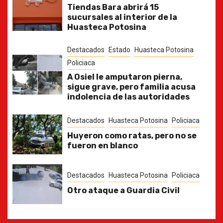
Tiendas Bara abrirá 15
sucursales al interior de la
Huasteca Potosina
Destacados
Estado
Huasteca Potosina
Policiaca
A Osiel le amputaron pierna,
sigue grave, pero familia acusa
indolencia de las autoridades
Destacados
Huasteca Potosina
Policiaca
Huyeron como ratas, pero no se
fueron en blanco
Destacados
Huasteca Potosina
Policiaca
Otro ataque a Guardia Civil