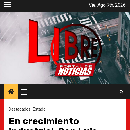
Saltar
Vie. Ago 7th, 2026
al
contenido
Menú
principal
Destacados
Estado
En crecimiento