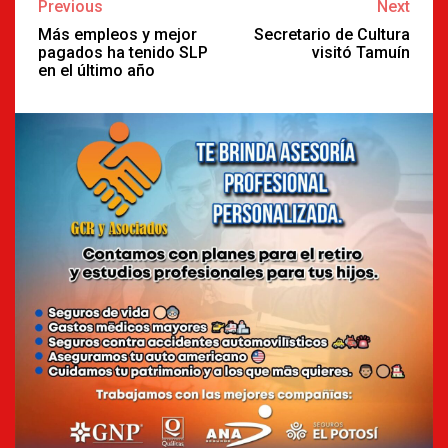
Continue
Previous
Next
Reading
Más empleos y mejor
Secretario de Cultura
pagados ha tenido SLP
visitó Tamuín
en el último año