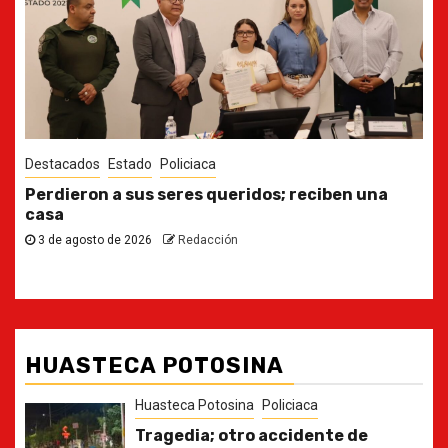
Destacados
Estado
Ya casi, el quinto informe del Gobernador
30 de julio de 2026
Redacción
HUASTECA POTOSINA
Huasteca Potosina
Policiaca
Tragedia; otro accidente de