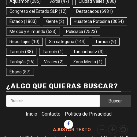
Aquismón
(285)
Axtla
(47)
Ciudad Valles
(880)
Congreso del Estado SLP
(12)
Destacados
(6981)
Estado
(1803)
Gente
(2)
Huasteca Potosina
(3054)
México y el mundo
(533)
Policiaca
(2523)
Reportajes
(10)
Sin categoría
(144)
Tamuin
(9)
Tamuín
(38)
Tamuín
(1)
Tancanhuitz
(3)
Tanlajás
(26)
Virales
(2)
Zona Media
(1)
Ébano
(87)
¿ALGO QUE QUIERAS BUSCAR?
Buscar:
Inicio
Contacto
Política de Privacidad
Facebook
AJUSTAR TEXTO