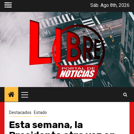
Saltar
Sáb. Ago 8th, 2026
al
contenido
Menú
principal
Destacados
Estado
Esta semana, la