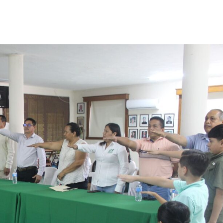
Destacados
Estado
Policiaca
rreteras,
Perdieron a sus seres queridos; recibe
s de impacto
una casa
3 de agosto de 2026
Redacción