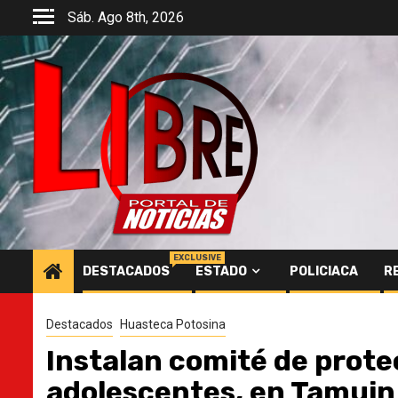
Saltar
Sáb. Ago 8th, 2026
al
contenido
EXCLUSIVE
DESTACADOS
ESTADO
POLICIACA
R
Destacados
Huasteca Potosina
Instalan comité de prote
adolescentes, en Tamuin