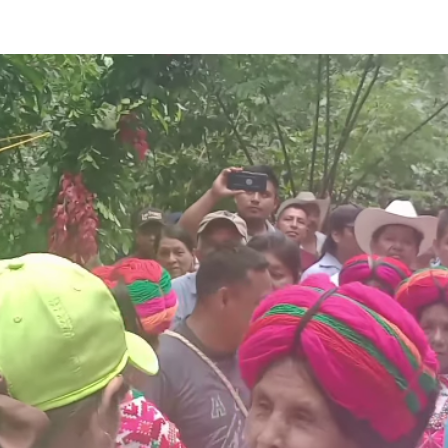
Destacados
Estado
Policiaca
rreteras,
Perdieron a sus seres queridos; recibe
s de impacto
una casa
3 de agosto de 2026
Redacción