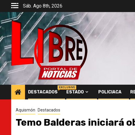
Saltar
Sáb. Ago 8th, 2026
al
contenido
EXCLUSIVE
DESTACADOS
ESTADO
POLICIACA
R
Aquismón
Destacados
Temo Balderas iniciará 