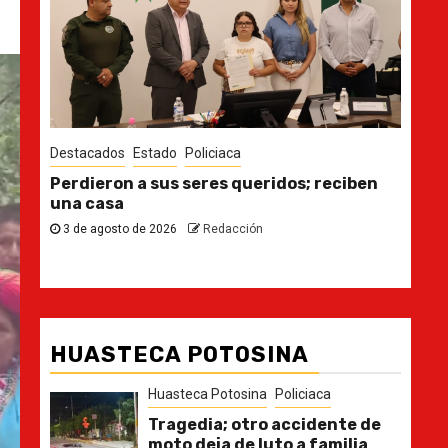
Destacados
Estado
Des
n
Ya casi, el quinto informe del Gobernador
En 
pla
30 de julio de 2026
Redacción
21
HUASTECA POTOSINA
Huasteca Potosina
Policiaca
Tragedia; otro accidente de
moto deja de luto a familia