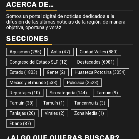
ACERCA DE…
Somos un portal digital de noticias dedicados a la
difusión de las últimas noticias de la región, de manera
objetiva, oportuna y veráz.
SECCIONES
Aquismón
(285)
Axtla
(47)
Ciudad Valles
(880)
Congreso del Estado SLP
(12)
Destacados
(6981)
Estado
(1803)
Gente
(2)
Huasteca Potosina
(3054)
México y el mundo
(533)
Policiaca
(2523)
Reportajes
(10)
Sin categoría
(144)
Tamuin
(9)
Tamuín
(38)
Tamuín
(1)
Tancanhuitz
(3)
Tanlajás
(26)
Virales
(2)
Zona Media
(1)
Ébano
(87)
¿ALGO QUE QUIERAS BUSCAR?