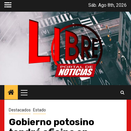
Saltar
Sáb. Ago 8th, 2026
al
contenido
Menú
principal
Destacados
Estado
Gobierno potosino