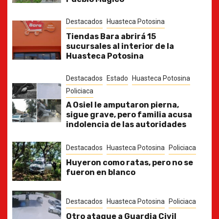
Destacados
Huasteca Potosina
Tiendas Bara abrirá 15
sucursales al interior de la
Huasteca Potosina
Destacados
Estado
Huasteca Potosina
Policiaca
A Osiel le amputaron pierna,
sigue grave, pero familia acusa
indolencia de las autoridades
Destacados
Huasteca Potosina
Policiaca
Huyeron como ratas, pero no se
fueron en blanco
Destacados
Huasteca Potosina
Policiaca
Otro ataque a Guardia Civil