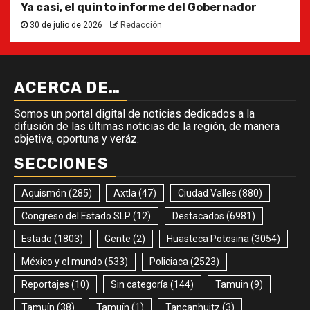
Ya casi, el quinto informe del Gobernador
30 de julio de 2026
Redacción
ACERCA DE…
Somos un portal digital de noticias dedicados a la
difusión de las últimas noticias de la región, de manera
objetiva, oportuna y veráz.
SECCIONES
Aquismón
(285)
Axtla
(47)
Ciudad Valles
(880)
Congreso del Estado SLP
(12)
Destacados
(6981)
Estado
(1803)
Gente
(2)
Huasteca Potosina
(3054)
México y el mundo
(533)
Policiaca
(2523)
Reportajes
(10)
Sin categoría
(144)
Tamuin
(9)
Tamuín
(38)
Tamuín
(1)
Tancanhuitz
(3)