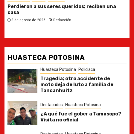
Ya casi, el quinto informe del Gobernador
30 de julio de 2026
Redacción
HUASTECA POTOSINA
Huasteca Potosina
Policiaca
Tragedia; otro accidente de
moto deja de luto a familia de
Tancanhuitz
Destacados
Huasteca Potosina
¿A qué fue el gober a Tamasopo?
Visita no oficial
Destacados
Huasteca Potosina