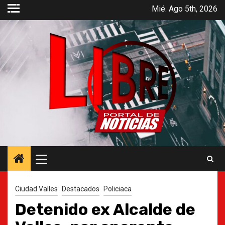
Saltar
Mié. Ago 5th, 2026
al
contenido
Menú
principal
Ciudad Valles
Destacados
Policiaca
Detenido ex Alcalde de