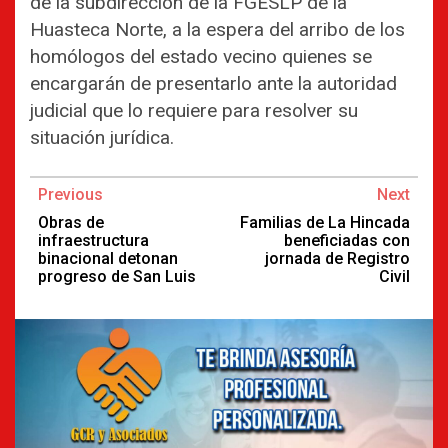
de la subdireccion de la FGESLP de la
Huasteca Norte, a la espera del arribo de los
homólogos del estado vecino quienes se
encargarán de presentarlo ante la autoridad
judicial que lo requiere para resolver su
situación jurídica.
Continue
Previous
Next
Reading
Obras de
Familias de La Hincada
infraestructura
beneficiadas con
binacional detonan
jornada de Registro
progreso de San Luis
Civil