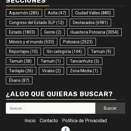
SECCIONES
Aquismón
(285)
Axtla
(47)
Ciudad Valles
(880)
Congreso del Estado SLP
(12)
Destacados
(6981)
Estado
(1803)
Gente
(2)
Huasteca Potosina
(3054)
México y el mundo
(533)
Policiaca
(2523)
Reportajes
(10)
Sin categoría
(144)
Tamuin
(9)
Tamuín
(38)
Tamuín
(1)
Tancanhuitz
(3)
Tanlajás
(26)
Virales
(2)
Zona Media
(1)
Ébano
(87)
¿ALGO QUE QUIERAS BUSCAR?
Buscar:
Inicio
Contacto
Política de Privacidad
Facebook