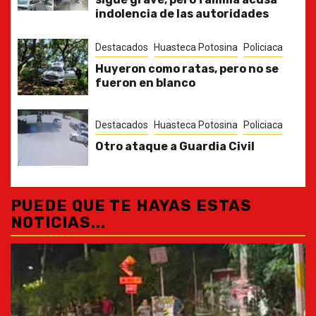
indolencia de las autoridades
Destacados
Huasteca Potosina
Policiaca
Huyeron como ratas, pero no se
fueron en blanco
Destacados
Huasteca Potosina
Policiaca
Otro ataque a Guardia Civil
PUEDE QUE TE HAYAS ESTAS
NOTICIAS...