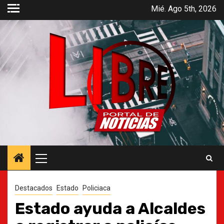
Saltar
Mié. Ago 5th, 2026
al
contenido
Menú
principal
Destacados
Estado
Policiaca
Estado ayuda a Alcaldes