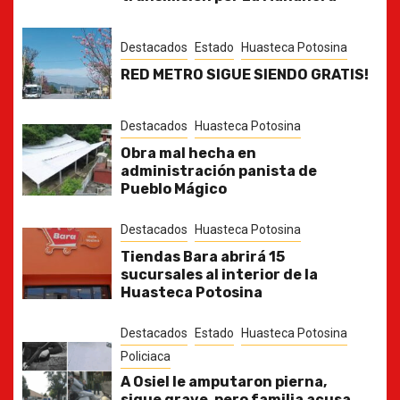
Destacados
Estado
Huasteca Potosina
RED METRO SIGUE SIENDO GRATIS!
Destacados
Huasteca Potosina
Obra mal hecha en
administración panista de
Pueblo Mágico
Destacados
Huasteca Potosina
Tiendas Bara abrirá 15
sucursales al interior de la
Huasteca Potosina
Destacados
Estado
Huasteca Potosina
Policiaca
A Osiel le amputaron pierna,
sigue grave, pero familia acusa