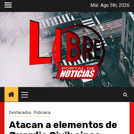
Saltar
Mié. Ago 5th, 2026
al
contenido
Menú
principal
Destacados
Policiaca
Atacan a elementos de