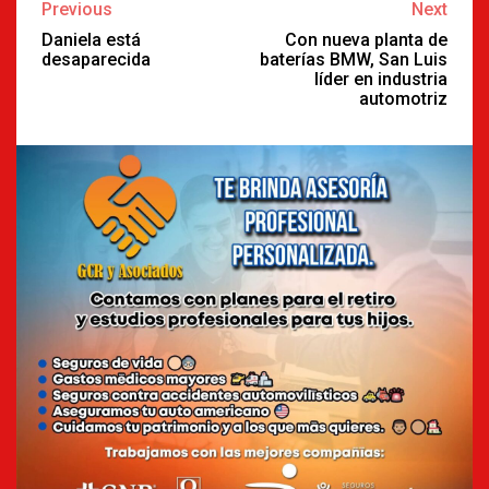
Continue
Previous
Next
Reading
Daniela está
Con nueva planta de
desaparecida
baterías BMW, San Luis
líder en industria
automotriz