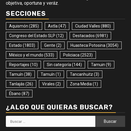
objetiva, oportuna y veráz.
SECCIONES
Aquismón
(285)
Axtla
(47)
Ciudad Valles
(880)
Congreso del Estado SLP
(12)
Destacados
(6981)
Estado
(1803)
Gente
(2)
Huasteca Potosina
(3054)
México y el mundo
(533)
Policiaca
(2523)
Reportajes
(10)
Sin categoría
(144)
Tamuin
(9)
Tamuín
(38)
Tamuín
(1)
Tancanhuitz
(3)
Tanlajás
(26)
Virales
(2)
Zona Media
(1)
Ébano
(87)
¿ALGO QUE QUIERAS BUSCAR?
Buscar: