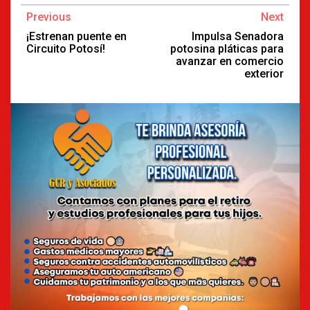
Continue
Previous
Next
Reading
¡Estrenan puente en
Impulsa Senadora
Circuito Potosí!
potosina pláticas para
avanzar en comercio
exterior