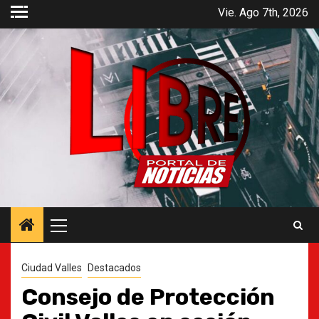
Saltar
Vie. Ago 7th, 2026
al
contenido
Menú
principal
Ciudad Valles
Destacados
Consejo de Protección