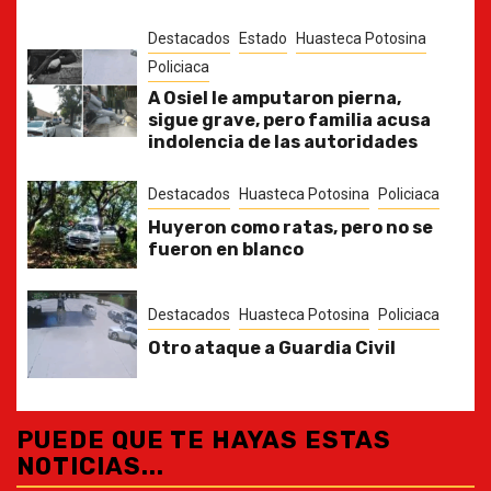
Destacados
Estado
Huasteca Potosina
Policiaca
A Osiel le amputaron pierna,
sigue grave, pero familia acusa
indolencia de las autoridades
Destacados
Huasteca Potosina
Policiaca
Huyeron como ratas, pero no se
fueron en blanco
Destacados
Huasteca Potosina
Policiaca
Otro ataque a Guardia Civil
PUEDE QUE TE HAYAS ESTAS
NOTICIAS...