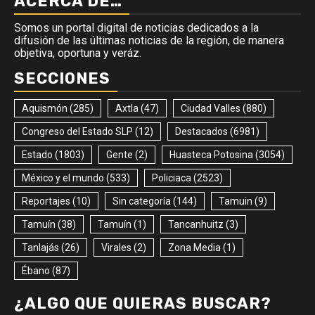
ACERCA DE…
Somos un portal digital de noticias dedicados a la
difusión de las últimas noticias de la región, de manera
objetiva, oportuna y veráz.
SECCIONES
Aquismón
(285)
Axtla
(47)
Ciudad Valles
(880)
Congreso del Estado SLP
(12)
Destacados
(6981)
Estado
(1803)
Gente
(2)
Huasteca Potosina
(3054)
México y el mundo
(533)
Policiaca
(2523)
Reportajes
(10)
Sin categoría
(144)
Tamuin
(9)
Tamuín
(38)
Tamuín
(1)
Tancanhuitz
(3)
Tanlajás
(26)
Virales
(2)
Zona Media
(1)
Ébano
(87)
¿ALGO QUE QUIERAS BUSCAR?