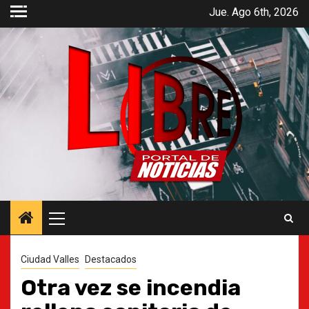
Saltar
Jue. Ago 6th, 2026
al
contenido
Menú
principal
Ciudad Valles
Destacados
Otra vez se incendia