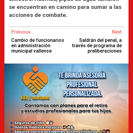
se encuentran en camino para sumar a las
acciones de combate.
Continue
Previous
Next
Reading
Cambio de funcionarios
Saldrán del penal, a
en administración
través de programa de
municipal vallense
preliberaciones