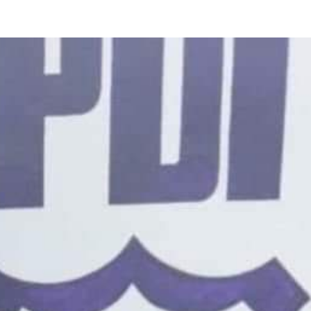
Estado
Destacados
Estado
Pol
o de gobierno de carreteras,
Perdieron a sus se
e y otros proyectos de impacto
una casa
3 de agosto de 2026
o de 2026
Redacción