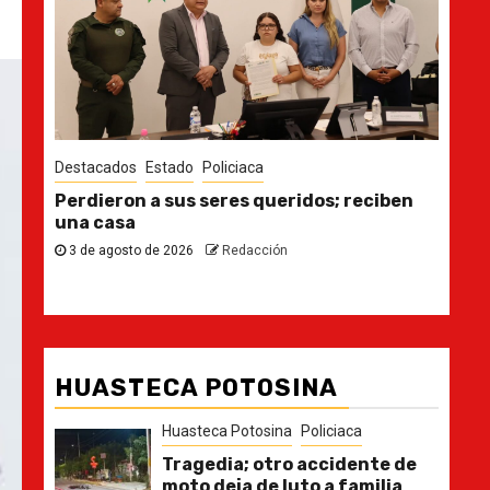
iciaca
Destacados
Estado
res queridos; reciben
Ya casi, el quinto informe d
30 de julio de 2026
Redacción
Redacción
HUASTECA POTOSINA
Huasteca Potosina
Policiaca
Tragedia; otro accidente de
moto deja de luto a familia