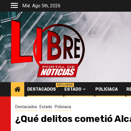
Saltar
Mié. Ago 5th, 2026
al
contenido
EXCLUSIVE
DESTACADOS
ESTADO
POLICIACA
R
Destacados
Estado
Policiaca
¿Qué delitos cometió Alc