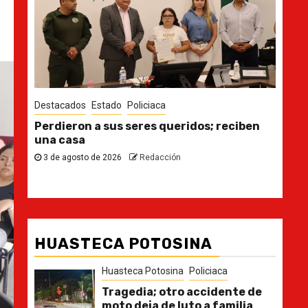
Destacados
Estado
 reciben
Ya casi, el quinto informe del Gobernador
30 de julio de 2026
Redacción
HUASTECA POTOSINA
Huasteca Potosina
Policiaca
Tragedia; otro accidente de
moto deja de luto a familia