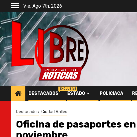
Saltar
Vie. Ago 7th, 2026
al
contenido
EXCLUSIVE
DESTACADOS
ESTADO
POLICIACA
R
Destacados
Ciudad Valles
Oficina de pasaportes en 
noviembre