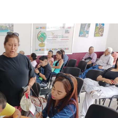
Destacados
Estado
Policiaca
 de carreteras,
Perdieron a sus seres queridos;
oyectos de impacto
una casa
3 de agosto de 2026
Redacción
ción