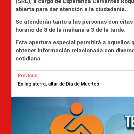
(SRE), a cargo de Esperanza Cervantes Roqu
abierta para dar atención a la ciudadanía.
Se atenderán tanto a las personas con cita
horario de 8 de la mañana a 3 de la tarde.
Esta apertura especial permitirá a aquellos
obtener información relacionada con divers
cotidiana.
Continue
Previous
Reading
En Inglaterra, altar de Día de Muertos