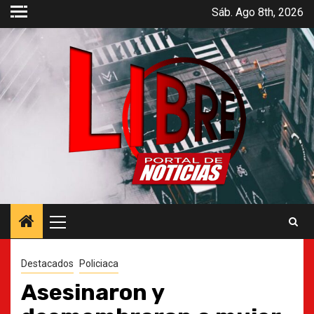
Saltar
Sáb. Ago 8th, 2026
al
contenido
Menú
principal
Destacados
Policiaca
Asesinaron y