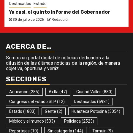
Destacados
Estado
Ya casi, el quinto informe del Gobernador
30 de julio de 2026
Redacción
ACERCA DE…
Somos un portal digital de noticias dedicados a la
difusión de las últimas noticias de la región, de manera
objetiva, oportuna y veráz.
SECCIONES
Aquismón
(285)
Axtla
(47)
Ciudad Valles
(880)
Congreso del Estado SLP
(12)
Destacados
(6981)
Estado
(1803)
Gente
(2)
Huasteca Potosina
(3054)
México y el mundo
(533)
Policiaca
(2523)
Reportajes
(10)
Sin categoría
(144)
Tamuin
(9)