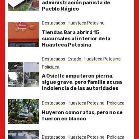
administración panista de
Pueblo Mágico
Destacados
Huasteca Potosina
Tiendas Bara abrirá 15
sucursales al interior de la
Huasteca Potosina
Destacados
Estado
Huasteca Potosina
Policiaca
A Osiel le amputaron pierna,
sigue grave, pero familia acusa
indolencia de las autoridades
Destacados
Huasteca Potosina
Policiaca
Huyeron como ratas, pero no se
fueron en blanco
Destacados
Huasteca Potosina
Policiaca